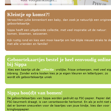
Kleintje op komst?!
Verwachten jullie binnenkort een baby, dan zoek je natuurlijk een originee
geboortekaartje.
Sippa heeft een uitgebreide collectie, met veel inspiratie uit de natuur:
bomen, bloemen, seizoenen.
Kijk rustig rond en kies een mooi kaartje om het blijde nieuws straks te d
met alle vrienden en familie!
Geboortekaartjes bestel je heel eenvoudig online
bij Sippa
Kies een kaartje uit de
collectie
: vrolijke, frisse ontwerpen, met veel ei
inbreng. Zonder extra kosten kies je je eigen kleuren en lettertypen; zo
wordt elk geboortekaartje uniek
Sippa hou(d)t van bomen!
De geboortekaartjes van Sippa worden gedrukt op FSC-papier. Papier dat
FSC-keurmerk draagt, is van verantwoorde herkomst. En als je echt niet w
dat er bomen sneuvelen voor de kaartjes van jouw kindje, kies dan voor
kringlooppapier.