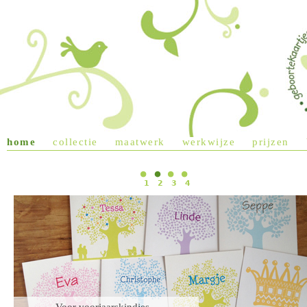
Jump to navigation
home
collectie
maatwerk
werkwijze
prijzen
main menu
1
2
3
4
Voor voorjaarskindjes...