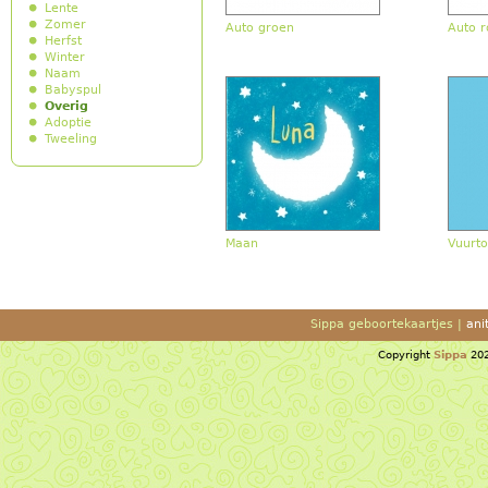
Lente
Zomer
Auto groen
Auto 
Herfst
Winter
Naam
Babyspul
Overig
Adoptie
Tweeling
Maan
Vuurt
Sippa geboortekaartjes |
ani
Copyright
Sippa
202