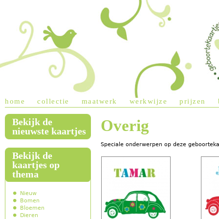
Jump to navigation
home
collectie
maatwerk
werkwijze
prijzen
Bekijk de
Overig
main menu
nieuwste kaartjes
Speciale onderwerpen op deze geboortekaa
Bekijk de
kaartjes op
thema
Nieuw
Bomen
Bloemen
Dieren