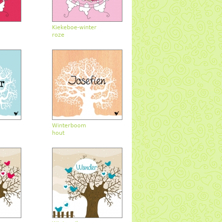
Kiekeboe-winter
roze
Winterboom
hout