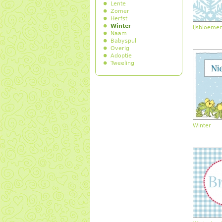
Lente
Zomer
Herfst
Winter
IJsbloeme
Naam
Babyspul
Overig
Adoptie
Tweeling
Winter