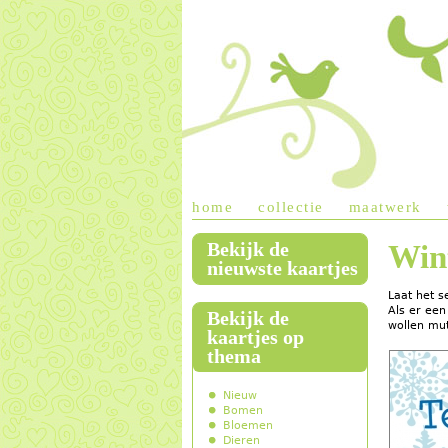
home
collectie
maatwerk
Bekijk de
Win
main menu
nieuwste kaartjes
Laat het s
Als er een
Bekijk de
wollen mut
kaartjes op
thema
Nieuw
Bomen
Bloemen
Dieren