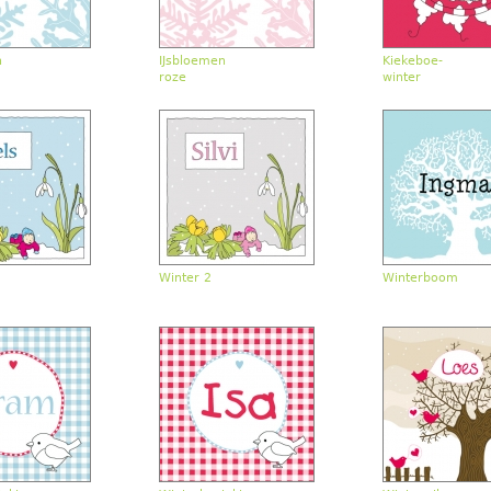
n
IJsbloemen
Kiekeboe-
roze
winter
Winter 2
Winterboom