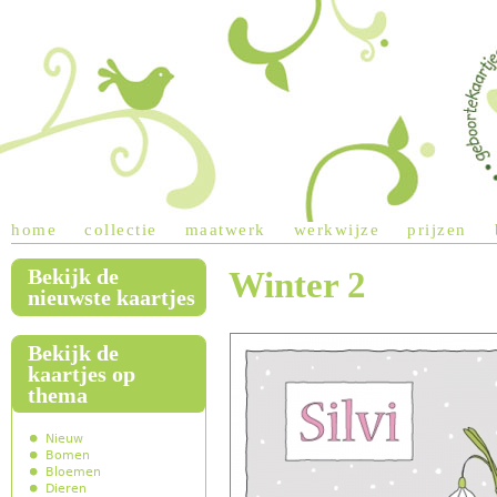
Jump to navigation
home
collectie
maatwerk
werkwijze
prijzen
Bekijk de
Winter 2
main menu
nieuwste kaartjes
Bekijk de
kaartjes op
thema
Nieuw
Bomen
Bloemen
Dieren