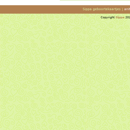
Sippa geboortekaartjes |
ani
Copyright
Sippa
202