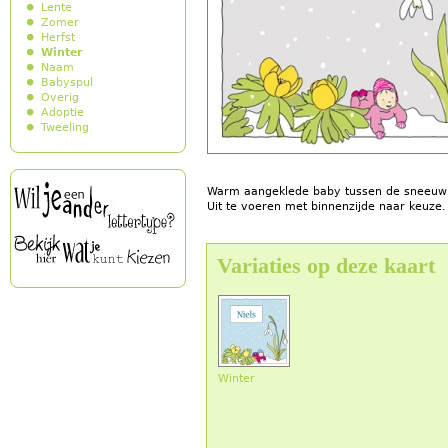
Lente
Zomer
Herfst
Winter
Naam
Babyspul
Overig
Adoptie
Tweeling
Warm aangeklede baby tussen de sneeuwklo
Uit te voeren met binnenzijde naar keuze.
Variaties op deze kaart
Winter