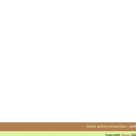
Sippa geboortekaartjes |
ani
Copyright
Sippa
202