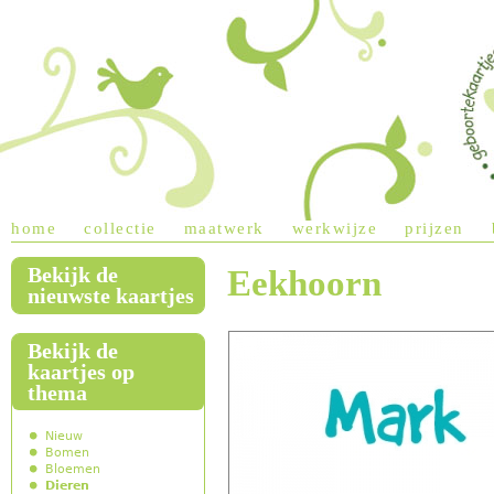
Jump to navigation
home
collectie
maatwerk
werkwijze
prijzen
Bekijk de
Eekhoorn
main menu
nieuwste kaartjes
Bekijk de
kaartjes op
thema
Nieuw
Bomen
Bloemen
Dieren