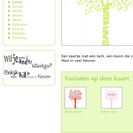
Lente
Zomer
Herfst
Winter
Naam
Babyspul
Overig
Adoptie
Tweeling
Een kaartje met een berk, een boom die s
Mooi in veel kleuren.
Variaties op deze kaart
Berk rood
Berk roze