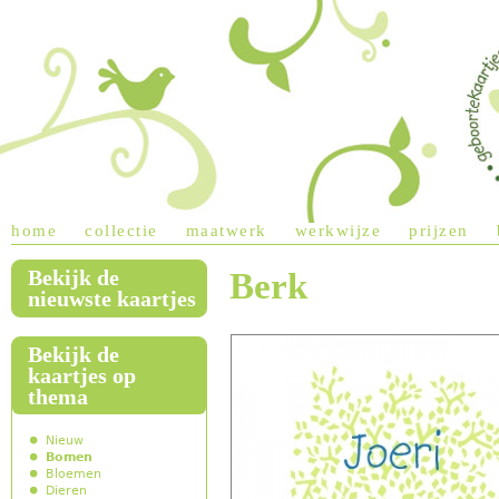
Jump to navigation
home
collectie
maatwerk
werkwijze
prijzen
Bekijk de
Berk
main menu
nieuwste kaartjes
Bekijk de
kaartjes op
thema
Nieuw
Bomen
Bloemen
Dieren