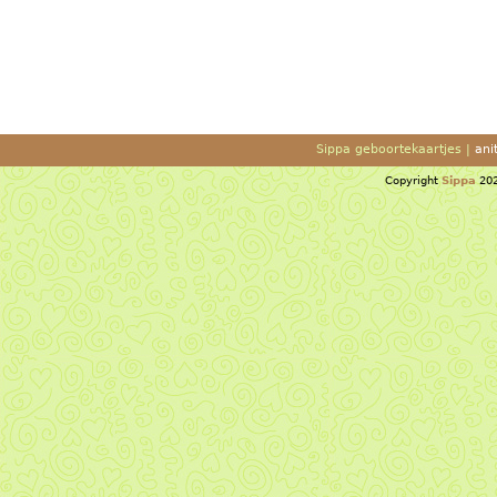
Sippa geboortekaartjes |
ani
Copyright
Sippa
202