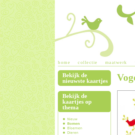
home
collectie
maatwerk
Bekijk de
Vog
main menu
nieuwste kaartjes
Bekijk de
kaartjes op
thema
Nieuw
Bomen
Bloemen
Dieren