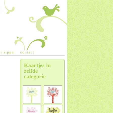
r sippa
contact
Kaartjes in
zelfde
categorie