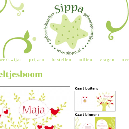
Jump to navigation
werkwijze
prijzen
bestellen
milieu
vragen
ove
eltjesboom
Kaart buiten:
Kaart binnen: