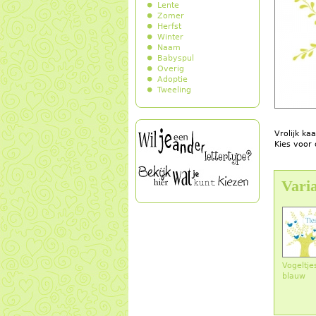
Lente
Zomer
Herfst
Winter
Naam
Babyspul
Overig
Adoptie
Tweeling
Vrolijk ka
Kies voor 
Varia
Vogeltj
blauw