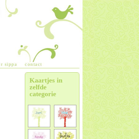
r sippa
contact
Kaartjes in
zelfde
categorie