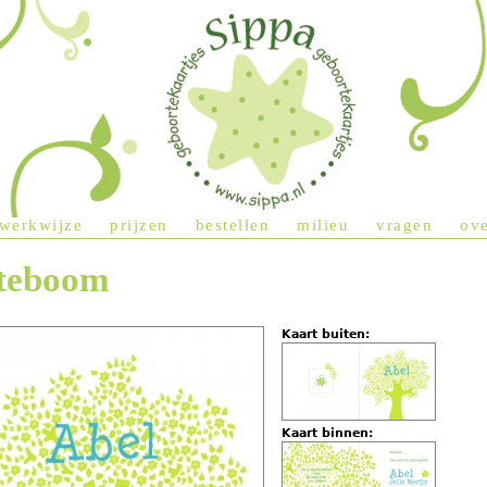
Jump to navigation
werkwijze
prijzen
bestellen
milieu
vragen
ove
teboom
Kaart buiten:
Kaart binnen: