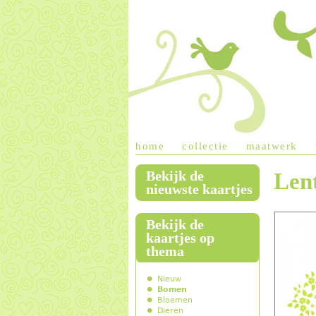
home
collectie
maatwerk
Bekijk de
Len
main menu
nieuwste kaartjes
Bekijk de
kaartjes op
thema
Nieuw
Bomen
Bloemen
Dieren