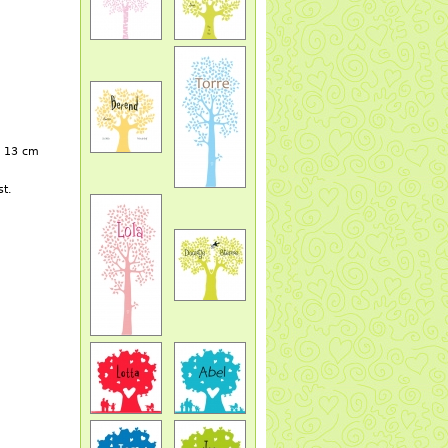
x 13 cm
t.