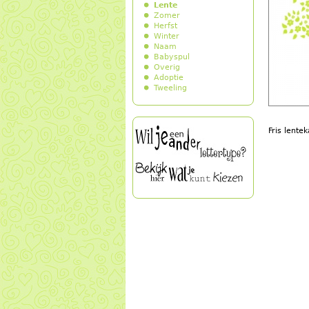
Lente
Zomer
Herfst
Winter
Naam
Babyspul
Overig
Adoptie
Tweeling
Fris lent