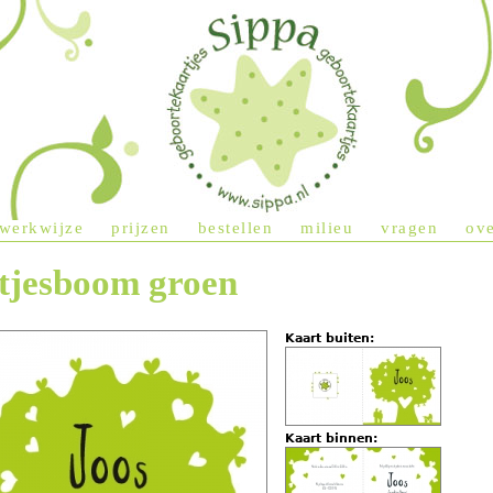
Jump to navigation
werkwijze
prijzen
bestellen
milieu
vragen
ove
tjesboom groen
Kaart buiten:
Kaart binnen: