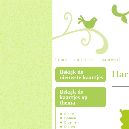
home
collectie
maatwerk
Bekijk de
Har
main menu
nieuwste kaartjes
Bekijk de
kaartjes op
thema
Nieuw
Bomen
Bloemen
Dieren