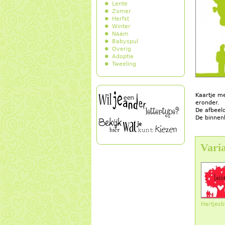
Lente
Zomer
Herfst
Winter
Naam
Babyspul
Overig
Adoptie
Tweeling
Kaartje m
eronder.
De afbeeld
De binnen
Varia
Hartjes